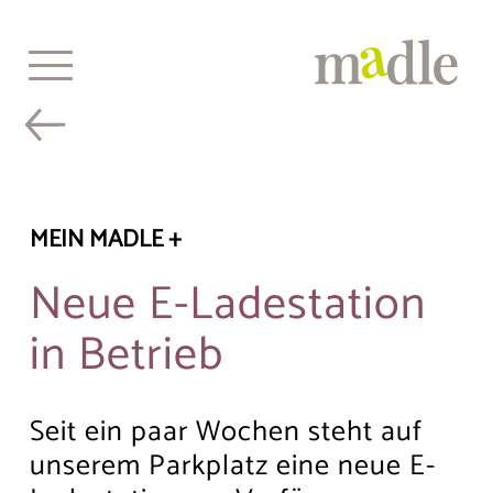
Beitragsnavigation
Skip
Previous:
Wettbwerb:
Next:
Neue E-Ladestation
to
Mitmachen & Gewinnen
in Betrieb
content
Home
Bei uns leben
MEIN MADLE +
Alltagsgestaltung
Neue E-Ladestation
Gastronomie
in Betrieb
Events & Aktivitäten
Senioren-Tagesstätte
Seit ein paar Wochen steht auf
Über uns
unserem Parkplatz eine neue E-