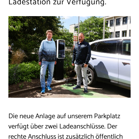
Ladestation zur Verfügung.
Karriere & Jobs
Kontakt
Gäste-Login
JETZT AKTUELL:
TAG DER OFFENEN TÜRE:
SENIOREN-TAGESSTÄTTE
TAG DER OFFENEN TÜR
UNSERER SENIOREN-
TAGESSTÄTTE VON 10 BIS 16
UHR. LERNEN SIE UNSERE
Die neue Anlage auf unserem Parkplatz
RÄUMLICHKEITEN UND
verfügt über zwei Ladeanschlüsse. Der
ANGEBOT KENNEN – WIR
FREUEN UNS AUF IHREN
rechte Anschluss ist zusätzlich öffentlich