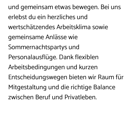
Karriere & Jobs
und gemeinsam etwas bewegen. Bei uns
erlebst du ein herzliches und
Kontakt
wertschätzendes Arbeitsklima sowie
gemeinsame Anlässe wie
Gäste-Login
Sommernachtspartys und
Personalausflüge. Dank flexiblen
JETZT AKTUELL:
Arbeitsbedingungen und kurzen
TAG DER OFFENEN TÜRE:
Entscheidungswegen bieten wir Raum für
SENIOREN-TAGESSTÄTTE
Mitgestaltung und die richtige Balance
TAG DER OFFENEN TÜR
zwischen Beruf und Privatleben.
UNSERER SENIOREN-
TAGESSTÄTTE VON 10 BIS 16
UHR. LERNEN SIE UNSERE
RÄUMLICHKEITEN UND
ANGEBOT KENNEN – WIR
FREUEN UNS AUF IHREN