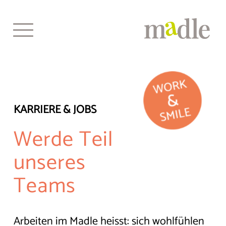
Skip
to
content
Home
Bei uns leben
KARRIERE & JOBS
Alltagsgestaltung
Werde Teil
Gastronomie
unseres
Events & Aktivitäten
Teams
Senioren-Tagesstätte
Über uns
Arbeiten im Madle heisst: sich wohlfühlen