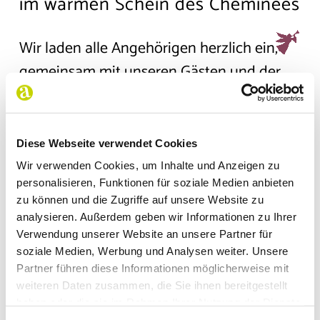
im warmen Schein des Cheminées
Karriere & Jobs
Wir laden alle Angehörigen herzlich ein,
Kontakt
gemeinsam mit unseren Gästen und der
Gäste-Login
Aktivierung bei besinnlichen
Adventsliedern mitzusingen. Genießen Sie
heiße Getränke, duftendes
JETZT AKTUELL:
Diese Webseite verwendet Cookies
Weihnachtsgebäck und die wohlige
Wir verwenden Cookies, um Inhalte und Anzeigen zu
TAG DER OFFENEN TÜRE:
personalisieren, Funktionen für soziale Medien anbieten
Atmosphäre eines gemütlichen Abends
SENIOREN-TAGESSTÄTTE
zu können und die Zugriffe auf unsere Website zu
voller Musik und festlicher Vorfreude – ein
TAG DER OFFENEN TÜR
analysieren. Außerdem geben wir Informationen zu Ihrer
UNSERER SENIOREN-
Moment, um gemeinsam die Adventszeit
Verwendung unserer Website an unsere Partner für
TAGESSTÄTTE VON 10 BIS 16
soziale Medien, Werbung und Analysen weiter. Unsere
zu feiern. Keine Voranmeldung notwendig.
UHR. LERNEN SIE UNSERE
Partner führen diese Informationen möglicherweise mit
RÄUMLICHKEITEN UND
weiteren Daten zusammen, die Sie ihnen bereitgestellt
ANGEBOT KENNEN – WIR
haben oder die sie im Rahmen Ihrer Nutzung der Dienste
FREUEN UNS AUF IHREN
gesammelt haben.