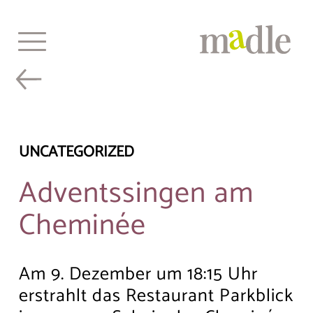
Beitragsnavigation
Skip
Previous:
Entdecken Sie
Next:
Ein neues Gesicht
to
unseren neuen
für vertraute Werte
content
Webauftritt!
Home
Bei uns leben
UNCATEGORIZED
Alltagsgestaltung
Adventssingen am
Gastronomie
Cheminée
Events & Aktivitäten
Senioren-Tagesstätte
Am 9. Dezember um 18:15 Uhr
Über uns
erstrahlt das Restaurant Parkblick